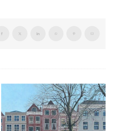
Facebook
X
LinkedIn
WhatsApp
Pinterest
Email