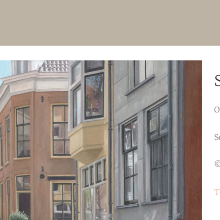
O
S
©
T