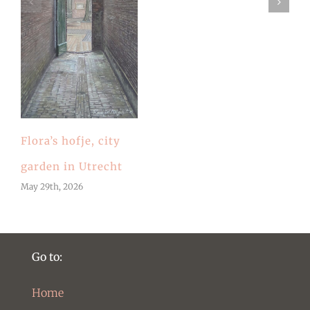
Flora’s hofje, city
garden in Utrecht
May 29th, 2026
Go to:
Home