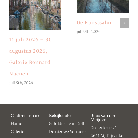
De Kunstsalon
juli 9th, 2026
11 juli 2026 – 30
augustus 2026,
Galerie Bonnard,
Nuenen
juli 9th, 2026
Ga direct naar:
Bekijk
ook:
Roos van der
Meijden
Home
Schilderij van Delft
Oosterbroek 1
Galerie
De nieuwe Vermeer
2641 MJ Pijnacker