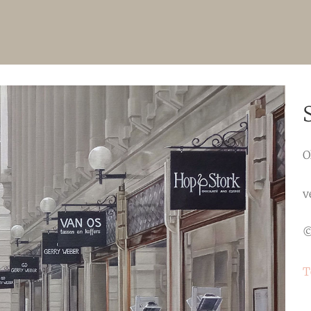
O
v
©
T