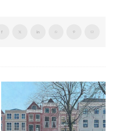
Facebook
X
LinkedIn
WhatsApp
Pinterest
E-
mail