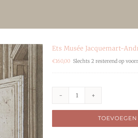
Ets Musée Jacquemart-And
€
160,00
Slechts 2 resterend op voor
Ets
Musée
TOEVOEGEN
Jacquemart-
André