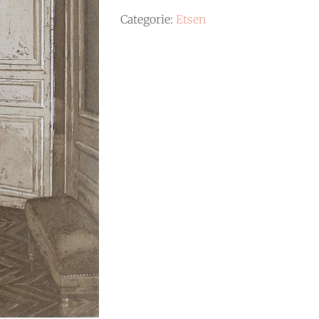
lang
Categorie:
Etsen
aantal