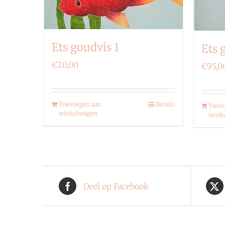
Ets goudvis 1
Ets 
€
20,00
€
95,0
Toevoegen aan
Details
Toevo
winkelwagen
wink
Deel op Facebook