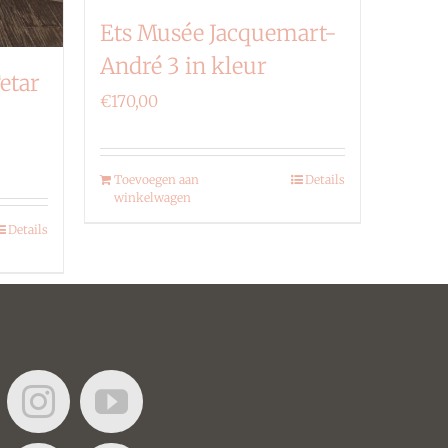
Ets Musée Jacquemart-
André 3 in kleur
etar
€
170,00
Toevoegen aan
Details
winkelwagen
Details