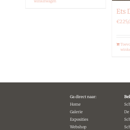
winkelwagen
Ets 
€
225,
Toevo
wink
Ga direct naar:
Be
Home
Sch
Galerie
De
Exposities
Sch
Webshop
Sch