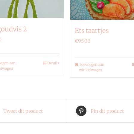
goudvis 2
Ets taartjes
0
€
95,00
egen aan
Details
Toevoegen aan
elwagen
winkelwagen
Tweet dit product
Pin dit product