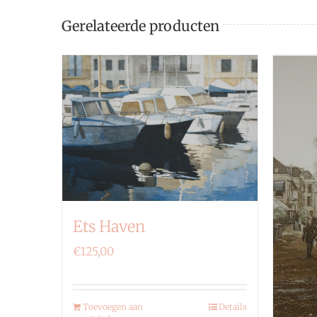
Gerelateerde producten
Ets Haven
€
125,00
Toevoegen aan
Details