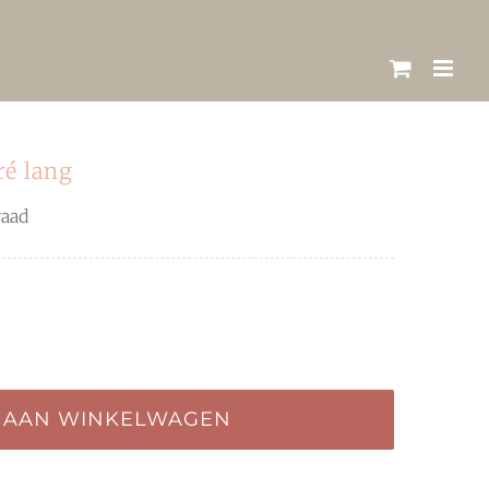
ré lang
raad
 AAN WINKELWAGEN