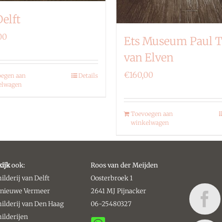
Delft
00
Ets Museum Paul T
van Elven
€
160,00
egen aan
Details
elwagen
Toevoegen aan
winkelwagen
kijk
ook:
Roos van der Meijden
ilderij van Delft
Oosterbroek 1
 nieuwe Vermeer
2641 MJ Pijnacker
ilderij van Den Haag
06-25480327
ilderijen