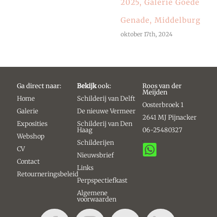
2025, Galerie Goede
Genade, Middelburg
oktober 17th, 2024
Ga direct naar:
Bekijk
ook:
Roos van der
Meijden
Home
Schilderij van Delft
Oosterbroek 1
Galerie
De nieuwe Vermeer
2641 MJ Pijnacker
Exposities
Schilderij van Den
Haag
06-25480327
Webshop
Schilderijen
CV
Nieuwsbrief
Contact
Links
Retourneringsbeleid
Perpspectiefkast
Algemene
voorwaarden