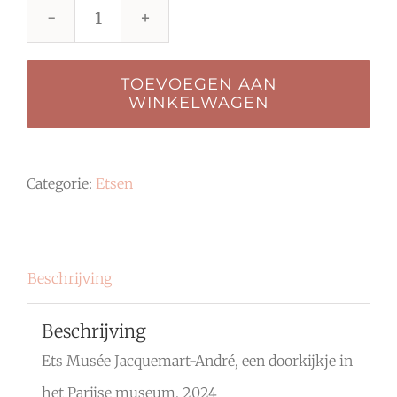
Ets
Musée
TOEVOEGEN AAN
Jacquemart-
WINKELWAGEN
André
in
Categorie:
Etsen
kleur
aantal
Beschrijving
Beschrijving
Ets Musée Jacquemart-André, een doorkijkje in
het Parijse museum, 2024