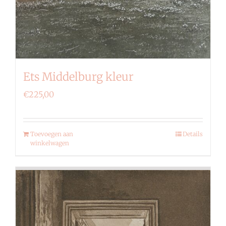
Ets Middelburg kleur
€
225,00
Toevoegen aan
Details
winkelwagen