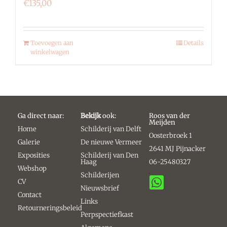
€
135,00
Toevoegen aan
Details
winkelwagen
Ga direct naar:
Bekijk
ook:
Roos van der
Meijden
Home
Schilderij van Delft
Oosterbroek 1
Galerie
De nieuwe Vermeer
2641 MJ Pijnacker
Exposities
Schilderij van Den
Haag
06-25480327
Webshop
Schilderijen
CV
Nieuwsbrief
Contact
Links
Retourneringsbeleid
Perpspectiefkast