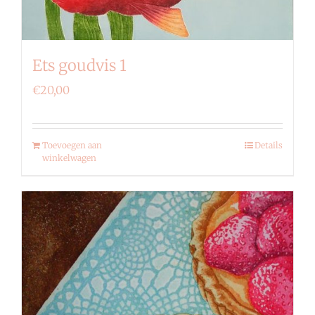
Ets goudvis 1
€
20,00
Toevoegen aan
Details
winkelwagen