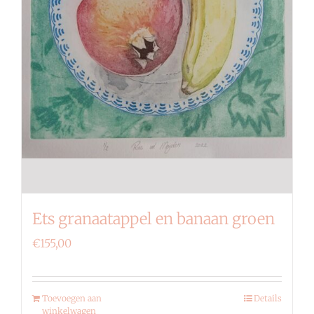
Ets granaatappel en banaan groen
€
155,00
Toevoegen aan
Details
winkelwagen