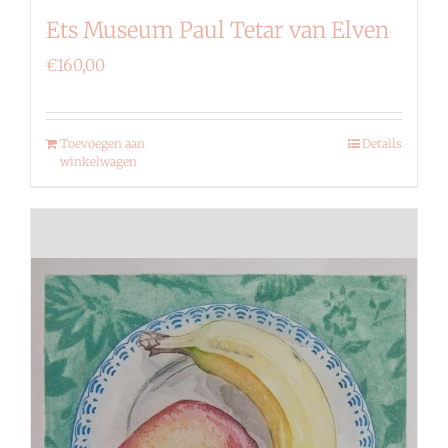
Ets Museum Paul Tetar van Elven
€
160,00
Toevoegen aan
Details
winkelwagen