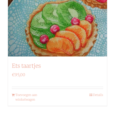
Ets taartjes
€
95,00
Toevoegen aan
Details
winkelwagen